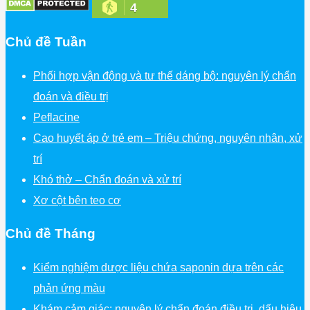
4
Chủ đề Tuần
Phối hợp vận động và tư thế dáng bộ: nguyên lý chẩn
đoán và điều trị
Peflacine
Cao huyết áp ở trẻ em – Triệu chứng, nguyên nhân, xử
trí
Khó thở – Chẩn đoán và xử trí
Xơ cột bên teo cơ
Chủ đề Tháng
Kiểm nghiệm dược liệu chứa saponin dựa trên các
phản ứng màu
Khám cảm giác: nguyên lý chẩn đoán điều trị, dấu hiệu