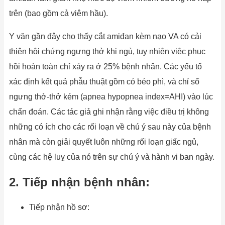
trên (bao gồm cả viêm hầu).
Y văn gần đây cho thấy cắt amiđan kèm nạo VA có cải
thiện hội chứng ngưng thở khi ngủ, tuy nhiên việc phục
hồi hoàn toàn chỉ xảy ra ở 25% bệnh nhân. Các yếu tố
xác định kết quả phẫu thuật gồm có béo phì, và chỉ số
ngưng thở-thở kém (apnea hypopnea index=AHI) vào lúc
chẩn đoán. Các tác giả ghi nhận rằng việc điều trị không
những có ích cho các rối loạn về chú ý sau này của bệnh
nhân mà còn giải quyết luôn những rối loạn giấc ngủ,
cùng các hệ luỵ của nó trên sự chú ý và hành vi ban ngày.
2. Tiếp nhận bệnh nhân:
Tiếp nhận hồ sơ: