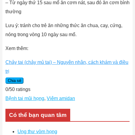
– Từ ngày thứ 15 sau mổ ăn cơm nát, sau đó ăn cơm bình
thường
Lưu ý: tránh cho trẻ ăn những thức ăn chua, cay, cứng,
nóng trong vòng 10 ngày sau mổ.
Xem thêm:
Chảy tai (chảy mủ tai) – Nguyên nhân, cách khám và điều
trị
Chia sẻ
0
/
5
0
ratings
Bệnh tai mũi họng
,
Viêm amidan
Có thể bạn quan tâm
Ung thư vòm họng