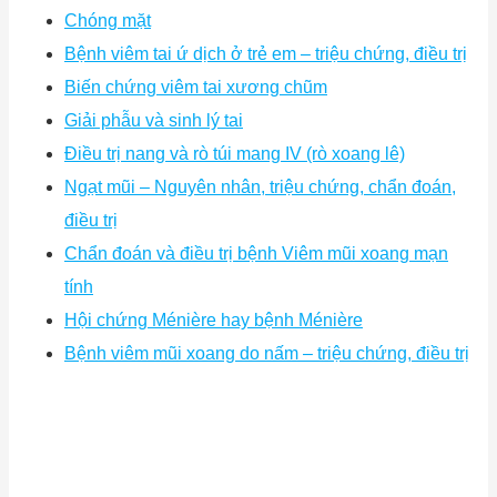
Chóng mặt
Bệnh viêm tai ứ dịch ở trẻ em – triệu chứng, điều trị
Biến chứng viêm tai xương chũm
Giải phẫu và sinh lý tai
Điều trị nang và rò túi mang IV (rò xoang lê)
Ngạt mũi – Nguyên nhân, triệu chứng, chẩn đoán,
điều trị
Chẩn đoán và điều trị bệnh Viêm mũi xoang mạn
tính
Hội chứng Ménière hay bệnh Ménière
Bệnh viêm mũi xoang do nấm – triệu chứng, điều trị