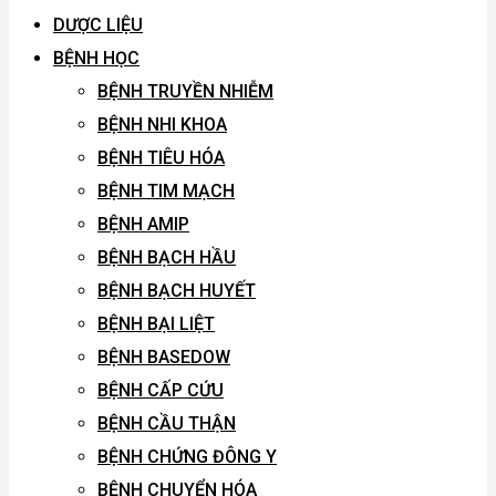
DƯỢC LIỆU
BỆNH HỌC
BỆNH TRUYỀN NHIỄM
BỆNH NHI KHOA
BỆNH TIÊU HÓA
BỆNH TIM MẠCH
BỆNH AMIP
BỆNH BẠCH HẦU
BỆNH BẠCH HUYẾT
BỆNH BẠI LIỆT
BỆNH BASEDOW
BỆNH CẤP CỨU
BỆNH CẦU THẬN
BỆNH CHỨNG ĐÔNG Y
BỆNH CHUYỂN HÓA