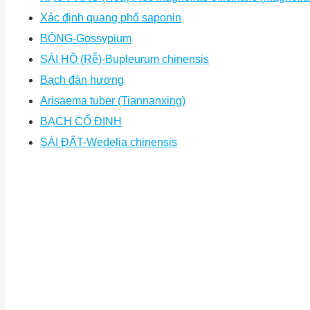
Xác định quang phổ saponin
BÔNG-Gossypium
SÀI HỒ (Rễ)-Bupleurum chinensis
Bạch đàn hương
Arisaema tuber (Tiannanxing)
BẠCH CỔ ĐINH
SÀI ĐẤT-Wedelia chinensis