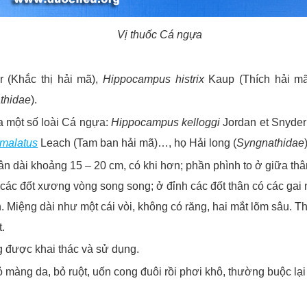
Vị thuốc Cá ngựa
 (Khắc thị hải mã),
Hippocampus histrix
Kaup (Thích hải m
thidae
).
ủa một số loài Cá ngựa:
Hippocampus kelloggi
Jordan et Snyder 
malatus
Leach
(Tam ban hải mã)…, họ
Hải long (
Syngnathidae
hân dài khoảng 15 – 20 cm, có khi hơn; phần phình to ở giữa th
các đốt xương vòng song song; ở đỉnh các đốt thân có các gai n
. Miệng dài như một cái vòi, không có răng, hai mắt lõm sâu. Th
t.
g được khai thác và sử dụng.
 màng da, bỏ ruột, uốn cong đuôi rồi phơi khô, thường buộc lại 