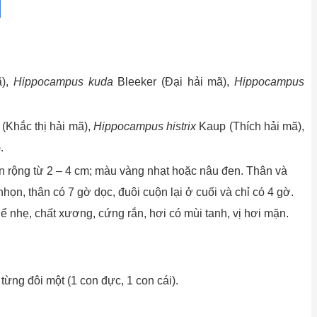
ã),
Hippocampus kuda
Bleeker (Đại hải mã),
Hippocampus
(Khắc thị hải mã),
Hippocampus histrix
Kaup (Thích hải mã),
).
ân rộng từ 2 – 4 cm; màu vàng nhạt hoặc nâu đen. Thân và
họn, thân có 7 gờ dọc, đuôi cuộn lại ở cuối và chỉ có 4 gờ.
ể nhẹ, chất xương, cứng rắn, hơi có mùi tanh, vị hơi mặn.
từng đôi một (1 con đực, 1 con cái).