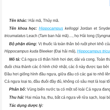
Tên khác:
Hải mã, Thủy mã.
Tên khoa học:
Hippocampus
kelloggi
Jordan et Snyder
tricumalatus
Leach
(Tam ban hải mã)…, họ
Hải long (
Syngna
Bộ phận dùng:
Vị thuốc là toàn thân bỏ ruột phơi khô c
Hippocampus kuda
Bleeker (Đại hải mã),
Hippocampus tricu
Mô tả:
Cá ngựa có thân hình hơi dẹt, dài và cong. Toàn t
đuôi chia thành các ô hình chữ nhật, các ô này được tạo bởi 
Đầu hơi giống hình đầu ngựa, giữa đầu có các gai to nhô lên
Cá ngựa loại to, đầu đuôi đầy đủ, không có sâu mọt là loại tố
Phân bố:
Vùng biển nước ta có một số loài Cá ngựa đan
Thu hái:
Hai mùa hạ, thu, bắt cá ngựa về rửa sạch, loại bỏ
Tác dụng dược lý: