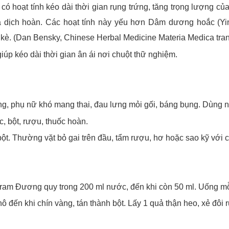
 có hoạt tính kéo dài thời gian rụng trứng, tăng trọng lượng c
 và dịch hoàn. Các hoạt tính này yếu hơn Dâm dương hoắc (Y
c kè. (Dan Bensky, Chinese Herbal Medicine Materia Medica tra
giúp kéo dài thời gian ân ái nơi chuột thữ nghiệm.
ơng, phụ nữ khó mang thai, đau lưng mỏi gối, báng bụng. Dùng n
, bột, rượu, thuốc hoàn.
án bột. Thường vặt bỏ gai trên đầu, tẩm rượu, hơ hoặc sao kỹ v
ram Đương quy trong 200 ml nước, đến khi còn 50 ml. Uống mỗ
 đến khi chín vàng, tán thành bột. Lấy 1 quả thận heo, xẻ đôi r