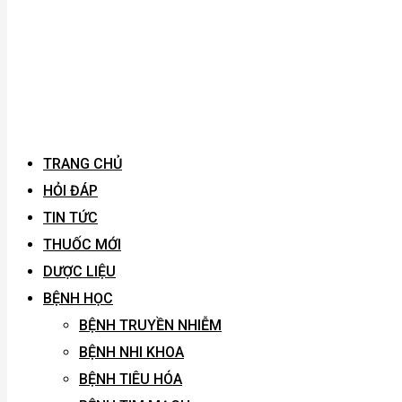
TRANG CHỦ
HỎI ĐÁP
TIN TỨC
THUỐC MỚI
DƯỢC LIỆU
BỆNH HỌC
BỆNH TRUYỀN NHIỄM
BỆNH NHI KHOA
BỆNH TIÊU HÓA