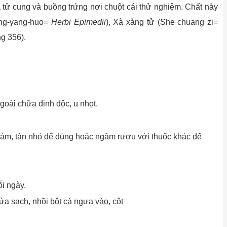
ủa tử cung và buồng trứng nơi chuột cái thử nghiệm. Chất này
ing-yang-huo=
Herbi Epimedii
), Xà xàng tử (She chuang zi=
ng 356).
goài chữa đinh độc, u nhọt.
ới cám, tán nhỏ để dùng hoặc ngâm rượu với thuốc khác để
i ngày.
ửa sạch, nhồi bột cá ngựa vào, cột