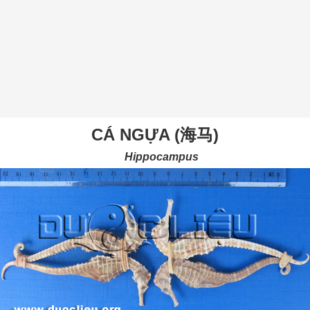
CÁ NGỰA (海马)
Hippocampus