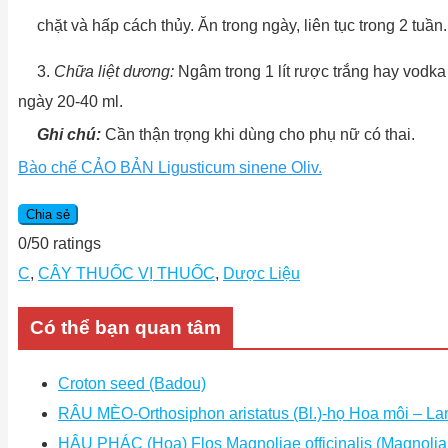
chặt và hấp cách thủy. Ăn trong ngày, liên tục trong 2 tuần.
3.
Chữa liệt dương:
Ngâm trong 1 lít rược trắng hay vodka
ngày 20-40 ml.
Ghi chú:
Cần thận trọng khi dùng cho phụ nữ có thai.
Bào chế CẢO BẢN Ligusticum sinene Oliv.
Chia sẻ
0
/
5
0
ratings
C
,
CÂY THUỐC VỊ THUỐC
,
Dược Liệu
Có thể bạn quan tâm
Croton seed (Badou)
RÂU MÈO-Orthosiphon aristatus (Bl.)-họ Hoa môi – L
HẬU PHÁC (Hoa) Flos Magnoliae officinalis (Magnolia of