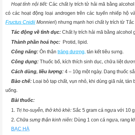
Hoạt tính nội tiết:
Các chất ly trích tử hải mã bằng alcohol
có các hoạt động loại androgen trên các tuyến nhiếp hộ
Fructus Cnidii
Monnieri
) nhưng mạnh hơi chất ly trích từ Tắ
Tác động về tình dục:
Chất ly trích hải mã bằng alcohol 
Thành phần hoá học:
Protid, lipid.
Công năng:
Ôn thận
tráng dương,
tán kết tiêu sưng.
Công dụng:
Thuốc bổ, kích thích sinh dục, chữa liệt dư
Cách dùng, liều lượng:
4 – 10g một ngày. Dạng thuốc sắc
Bào chế:
Loại bỏ tạp chất, vụn nhỏ, khi dùng giã nát, t
uống.
Bài thuốc:
1.
Trị ho-suyễn, thở khò khè:
Sắc 5 gram cá ngựa với 10 g
2.
Chữa sưng thận kinh niên:
Dùng 1 con cá ngựa, rang khô
BẠC HÀ