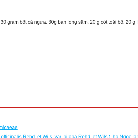
 30 gram bột cá ngựa, 30g ban long sâm, 20 g cốt toái bổ, 20 g
amicaeae
ficinalis Rehd. et Wils. var. biloba Rehd. et Wils.), họ Ngọc l