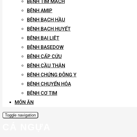
BỆNH TIM MẠCH
BỆNH AMIP
BỆNH BẠCH HẦU
BỆNH BẠCH HUYẾT
BỆNH BẠI LIỆT
BỆNH BASEDOW
BỆNH CẤP CỨU
BỆNH CẦU THẬN
BỆNH CHỨNG ĐÔNG Y
BỆNH CHUYỂN HÓA
BỆNH CƠ TIM
MÓN ĂN
Toggle navigation
CÁ NGỰA