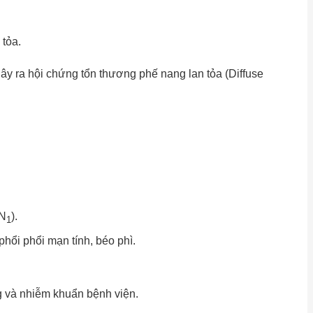
 tỏa.
gây ra hội chứng tổn thương phế nang lan tỏa (Diffuse
N
).
1
phổi phổi mạn tính, béo phì.
g và nhiễm khuẩn bệnh viện.