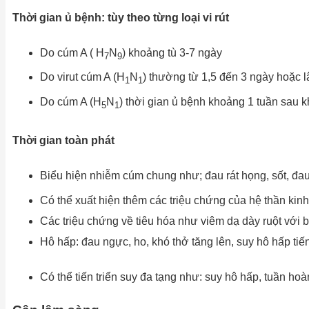
Thời gian ủ bệnh: tùy theo từng loại vi rút
Do cúm A ( H
N
) khoảng tù 3-7 ngày
7
9
Do virut cúm A (H
N
) thường từ 1,5 đến 3 ngày hoặc l
1
1
Do cúm A (H
N
) thời gian ủ bệnh khoảng 1 tuần sau k
5
1
Thời gian toàn phát
Biểu hiện nhiễm cúm chung như; đau rát họng, sốt, đa
Có thể xuất hiện thêm các triệu chứng của hệ thần kinh
Các triệu chứng về tiêu hóa như viêm dạ dày ruột với bi
Hô hấp: đau ngực, ho, khó thở tăng lên, suy hô hấp ti
Có thể tiến triển suy đa tạng như: suy hô hấp, tuần hoàn