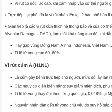
Vi rút có độc lực cao, khi xâm nhập vào cơ thể người 
+ Trực tiếp: tại phổi đó là vi rút nhân lên tại tế bào phế bào 
+ Gián tiếp là các vi rút kích thích hệ thống bảo vệ của cơ
Alveolar Damage – DAD ), làm mất khả năng trao đổi khí dẫn
Hay gặp vùng Đông Nam Á như Indonesia, Việt Nam 
Tỉ lệ tử vong cao 60 -80%
Vi rút cúm A (H1N1)
Là cúm gây bệnh trực tiếp cho người, mức độ lây lan r
Các nguy cơ diễn biến nặng: suy giảm miễn dịch, phụ nữ
Tỉ lệ tử vong thay đổi theo từng quốc gia; 0,048% tại M
Nguyên nhân dẫn đến tử vong chủ yếu do suy hô hấp do