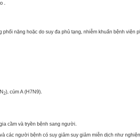
o .
g phổi nặng hoặc do suy đa phủ tạng, nhiễm khuẩn bệnh viện p
N
), cúm A (H7N9).
2
 gia cầm và tryền bệnh sang người.
g và các người bệnh có suy giảm suy giảm miễn dịch như nghiện