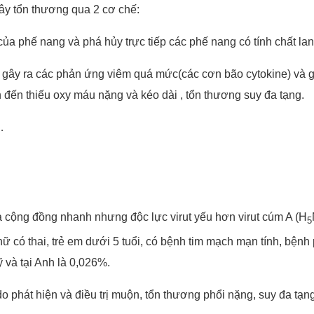
gây tổn thương qua 2 cơ chế:
II của phế nang và phá hủy trực tiếp các phế nang có tính chất lan
 thể gây ra các phản ứng viêm quá mức(các cơn bão cytokine) và 
 đến thiếu oxy máu nặng và kéo dài , tổn thương suy đa tạng.
…
a cộng đồng nhanh nhưng độc lực virut yếu hơn virut cúm A (H
5
 có thai, trẻ em dưới 5 tuổi, có bệnh tim mạch mạn tính, bệnh 
ỹ và tại Anh là 0,026%.
 phát hiện và điều trị muộn, tổn thương phổi nặng, suy đa tạn