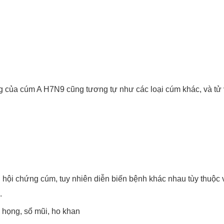
g của cúm A H7N9 cũng tương tự như các loại cúm khác, và tử v
n hội chứng cúm, tuy nhiên diễn biến bệnh khác nhau tùy thuộc
.
 họng, sổ mũi, ho khan