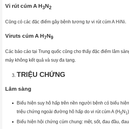
Vi rút cúm A H
N
3
2
Cũng có các đặc điểm gây bệnh tương tự vi rút cúm A HiNi.
Viruts cúm A H
N
7
9
Các báo cáo tại Trung quốc cũng cho thấy đặc điểm lâm sàn
máy không kết quả và suy đa tạng.
TRIỆU CHỨNG
Lâm sàng
Biểu hiện suy hô hấp trên nền người bệnh có biểu hiệ
triệu chứng ngoài đường hô hấp do vi rút cúm A (H
N
)
5
1
Biểu hiện hội chứng cúm chung: mệt, sốt, đau đầu, đau