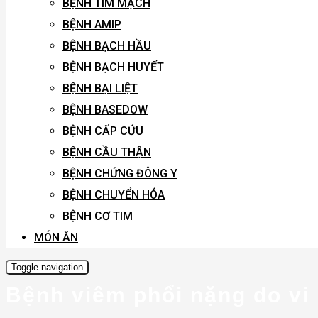
BỆNH TIM MẠCH
BỆNH AMIP
BỆNH BẠCH HẦU
BỆNH BẠCH HUYẾT
BỆNH BẠI LIỆT
BỆNH BASEDOW
BỆNH CẤP CỨU
BỆNH CẦU THẬN
BỆNH CHỨNG ĐÔNG Y
BỆNH CHUYỂN HÓA
BỆNH CƠ TIM
MÓN ĂN
Toggle navigation
Bệnh viêm phổi nặng do vi