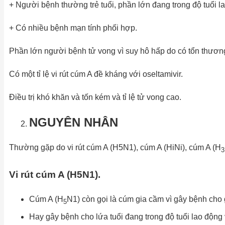
+ Người bệnh thường trẻ tuổi, phần lớn đang trong độ tuổi la
+ Có nhiều bệnh mạn tính phối hợp.
Phần lớn người bệnh tử vong vì suy hô hấp do có tổn thươn
Có một tỉ lệ vi rút cúm A đề kháng với oseltamivir.
Điều trị khó khăn và tốn kém và tỉ lệ tử vong cao.
NGUYÊN NHÂN
Thường gặp do vi rút cúm A (H5N1), cúm A (HiNi), cúm A (H
3
Vi rút cúm A (H5N1).
Cúm A (H
N1) còn gọi là cúm gia cầm vì gây bệnh cho
5
Hay gây bệnh cho lứa tuổi đang trong độ tuổi lao độn