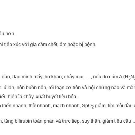
âu hơn.
hi tiếp xúc với gia cầm chết, ốm hoặc bị bệnh.
u đầu, đau mình mẩy, ho khan, chảy mũi … , nếu do cúm A (H
N
5
: lú lẫn, nôn buồn nôn, rối loạn cơ tròn và hội chứng não và mà
ểu hiện ỉa chảy, xuất huyết tiêu hóa .
ến triển nhanh, thở nhanh, mạch nhanh, SpO
giảm, tím môi đầu 
2
, tăng bilirubin toàn phần và trực tiếp, suy thận, giảm tiểu cầu