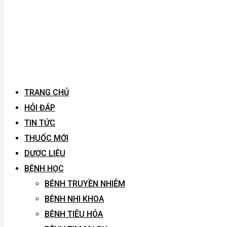
TRANG CHỦ
HỎI ĐÁP
TIN TỨC
THUỐC MỚI
DƯỢC LIỆU
BỆNH HỌC
BỆNH TRUYỀN NHIỄM
BỆNH NHI KHOA
BỆNH TIÊU HÓA