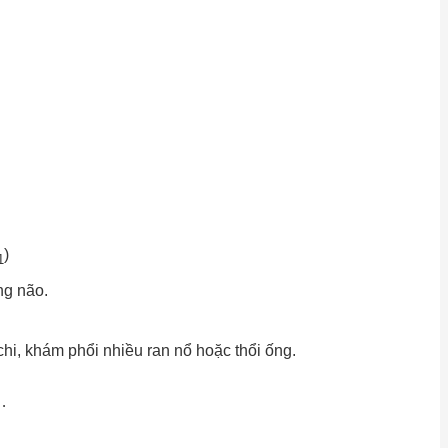
)
1
ng não.
chi, khám phổi nhiều ran nổ hoặc thổi ống.
 …