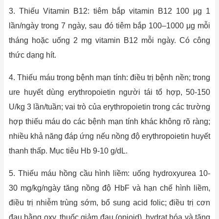
3. Thiếu Vitamin B12: tiêm bắp vitamin B12 100 μg 1
lần/ngày trong 7 ngày, sau đó tiêm bắp 100–1000 μg mỗi
tháng hoặc uống 2 mg vitamin B12 mỗi ngày. Có công
thức dạng hít.
4. Thiếu máu trong bệnh mạn tính: điều trị bệnh nền; trong
ure huyết dùng erythropoietin người tái tổ hợp, 50-150
U/kg 3 lần/tuần; vai trò của erythropoietin trong các trường
hợp thiếu máu do các bệnh mạn tính khác không rõ ràng;
nhiều khả năng đáp ứng nếu nồng độ erythropoietin huyết
thanh thấp. Mục tiêu Hb 9-10 g/dL.
5. Thiếu máu hồng cầu hình liềm: uống hydroxyurea 10-
30 mg/kg/ngày tăng nồng độ HbF và hạn chế hình liềm,
điều trị nhiễm trùng sớm, bổ sung acid folic; điều trị cơn
đau bằng oxy, thuốc giảm đau (opioid), hydrat hóa và tăng