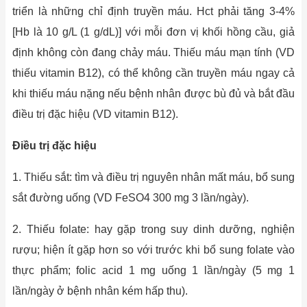
triển là những chỉ định truyền máu. Hct phải tăng 3-4%
[Hb là 10 g/L (1 g/dL)] với mỗi đơn vị khối hồng cầu, giả
định không còn đang chảy máu. Thiếu máu mạn tính (VD
thiếu vitamin B12), có thể không cần truyền máu ngay cả
khi thiếu máu nặng nếu bệnh nhân được bù đủ và bắt đầu
điều trị đặc hiệu (VD vitamin B12).
Điều trị đặc hiệu
1. Thiếu sắt: tìm và điều trị nguyên nhân mất máu, bổ sung
sắt đường uống (VD FeSO4 300 mg 3 lần/ngày).
2. Thiếu folate: hay gặp trong suy dinh dưỡng, nghiện
rượu; hiện ít gặp hơn so với trước khi bổ sung folate vào
thực phẩm; folic acid 1 mg uống 1 lần/ngày (5 mg 1
lần/ngày ở bệnh nhân kém hấp thu).