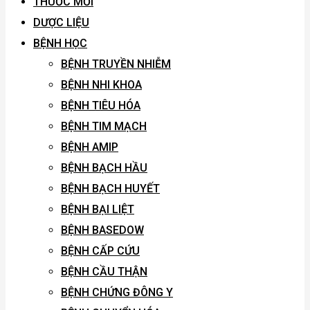
THUỐC MỚI
DƯỢC LIỆU
BỆNH HỌC
BỆNH TRUYỀN NHIỄM
BỆNH NHI KHOA
BỆNH TIÊU HÓA
BỆNH TIM MẠCH
BỆNH AMIP
BỆNH BẠCH HẦU
BỆNH BẠCH HUYẾT
BỆNH BẠI LIỆT
BỆNH BASEDOW
BỆNH CẤP CỨU
BỆNH CẦU THẬN
BỆNH CHỨNG ĐÔNG Y