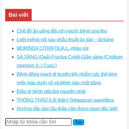
Bài viết
Chế độ ăn uống đối với người bệnh ung thư
Loét miệng nối sau phẫu thuật dạ dày – tá tràng
MORINDA CITRIFOLIA L.-nhàu núi
SÀ SÀNG (Quả)-Fructus Cnidii-Giần sàng-(Cnidium
monnieri (L.) Cuss.)
Bệnh động mạch di truyền trội nhiễm sắc thể kèm
nhồi máu dưới vỏ và bệnh não chất trắng
Điều trị bệnh glôcôm nguyên phát
THÔNG THẢO (Lõi thân)-Tetrapanax papyrifera
Hướng dẫn làm lẩu thập cẩm thơm ngon đặc biệt