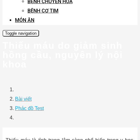
BỆNH CHUYỂN HÓA
BỆNH CƠ TIM
MÓN ĂN
Toggle navigation
Thiếu máu do giảm sinh
hồng cầu, nguyên lý nội
khoa
Bài viết
Phác đồ Test