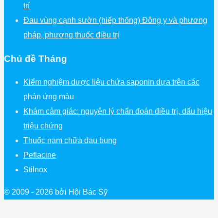
trí
Đau vùng cạnh sườn (hiếp thống) Đông y và phương
pháp, phương thuốc điều trị
Chủ đề Tháng
Kiểm nghiệm dược liệu chứa saponin dựa trên các
phản ứng màu
Khám cảm giác: nguyên lý chẩn đoán điều trị, dấu hiệu
triệu chứng
Thuốc nam chữa đau bụng
Peflacine
Stilnox
© 2009 - 2026 bởi Hội Bác Sỹ