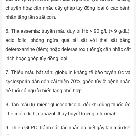
chuyển hóa; cân nhắc cấy ghép tủy đồng loại ở các bệnh
nhân tăng tần suất cơn.
6. Thalassemia: truyền máu duy trì Hb > 90 g/L (> 9 g/dL),
acid folic, phòng ngừa quá tải sắt với thải sắt bằng
deferoxamine (tiêm) hoặc deferasirox (uống); cân nhắc cắt
lách hoặc ghép tủy đồng loại.
7. Thiếu máu bất sản: globulin kháng tế bào tuyến ức và
cyclosporin dẫn đến cải thiện 70%, ghéo tủy ở bệnh nhân
trẻ tuổi có người hiến tạng phù hợp.
8. Tan máu tự miễn: glucocorticoid, đôi khi dùng thuốc ức
chế miễn dịch, danazol, thay huyết tương, rituximab.
9. Thiếu G6PD: tránh các tác nhân đã biết gây tan máu kết