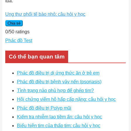
tủa.
Ung thư phổi tế bào nhỏ: câu hỏi y học
Chia sẻ
0
/
5
0
ratings
Phác đồ Test
Có thể bạn quan tâm
Phác đồ điều trị dị ứng thức ăn ở trẻ em
Phác đồ điều trị bệnh vảy nến (psoriasis)
Tình trạng nào phù hợp để ghép tim?
Hội chứng viêm hô hấp cấp nặng: câu hỏi y học
Phác đồ điều trị Polyp mũi
Kiểm tra nhiễm lao tiềm ẩn: câu hỏi y học
Biểu hiện tim của thấp tim: câu hỏi y học