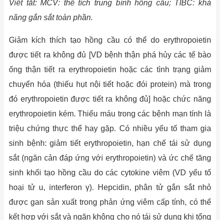
Viết tắt: MCV: thể tích trung bình hồng cầu; TIBC: khả
năng gắn sắt toàn phần.
Giảm kích thích tạo hồng cầu có thể do erythropoietin
được tiết ra không đủ [VD bệnh thận phá hủy các tế bào
ống thận tiết ra erythropoietin hoặc các tình trạng giảm
chuyển hóa (thiếu hụt nội tiết hoặc đói protein) mà trong
đó erythropoietin được tiết ra không đủ] hoặc chức năng
erythropoietin kém. Thiếu máu trong các bệnh mạn tính là
triệu chứng thực thể hay gặp. Có nhiều yếu tố tham gia
sinh bệnh: giảm tiết erythropoietin, hạn chế tái sử dụng
sắt (ngăn cản đáp ứng với erythropoietin) và ức chế tăng
sinh khối tạo hồng cầu do các cytokine viêm (VD yếu tố
hoại tử u, interferon γ). Hepcidin, phân tử gắn sắt nhỏ
được gan sản xuất trong phản ứng viêm cấp tính, có thể
kết hợp với sắt và ngăn không cho nó tái sử dụng khi tổng