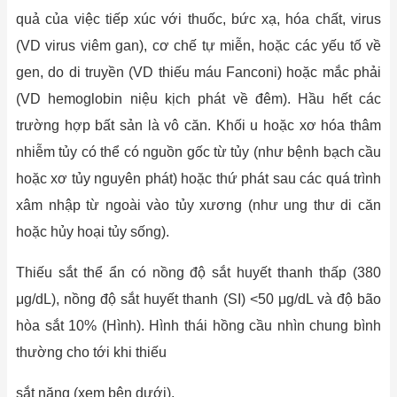
quả của việc tiếp xúc với thuốc, bức xạ, hóa chất, virus
(VD virus viêm gan), cơ chế tự miễn, hoặc các yếu tố về
gen, do di truyền (VD thiếu máu Fanconi) hoặc mắc phải
(VD hemoglobin niệu kịch phát về đêm). Hầu hết các
trường hợp bất sản là vô căn. Khối u hoặc xơ hóa thâm
nhiễm tủy có thể có nguồn gốc từ tủy (như bệnh bạch cầu
hoặc xơ tủy nguyên phát) hoặc thứ phát sau các quá trình
xâm nhập từ ngoài vào tủy xương (như ung thư di căn
hoặc hủy hoại tủy sống).
Thiếu sắt thể ẩn có nồng độ sắt huyết thanh thấp (380
μg/dL), nồng độ sắt huyết thanh (SI) <50 μg/dL và độ bão
hòa sắt 10% (Hình). Hình thái hồng cầu nhìn chung bình
thường cho tới khi thiếu
sắt nặng (xem bên dưới).