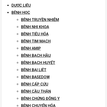
DƯỢC LIỆU
BỆNH HỌC
BỆNH TRUYỀN NHIỄM
BỆNH NHI KHOA
BỆNH TIÊU HÓA
BỆNH TIM MẠCH
BỆNH AMIP
BỆNH BẠCH HẦU
BỆNH BẠCH HUYẾT
BỆNH BẠI LIỆT
BỆNH BASEDOW
BỆNH CẤP CỨU
BỆNH CẦU THẬN
BỆNH CHỨNG ĐÔNG Y
BỆNH CHUYỂN HÓA