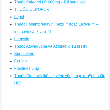
Thuốc Kaleorid LP 600mg – Bổ sung kali
THUỐC CEPOREX
Lopid
Thuốc Fosamprenavir (Telzir™ hoặc Lexiva™) –
Indinavir (Crixivan™)
Lomexin
Thuốc Atovaquone và Atripla® điều trị HIV
Spersallerg
Ocufen
Fructines 5mg
Thuốc Cidofovir điều trị viêm võng mạc ở bệnh nhân
HIV