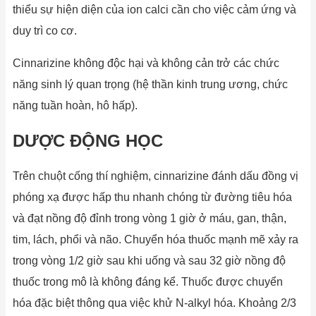
thiểu sự hiện diện của ion calci cần cho việc cảm ứng và
duy trì co cơ.
Cinnarizine không độc hại và không cản trở các chức
năng sinh lý quan trọng (hệ thần kinh trung ương, chức
năng tuần hoàn, hô hấp).
DƯỢC ĐỘNG HỌC
Trên chuột cống thí nghiệm, cinnarizine đánh dấu đồng vị
phóng xạ được hấp thu nhanh chóng từ đường tiêu hóa
và đạt nồng độ đỉnh trong vòng 1 giờ ở máu, gan, thận,
tim, lách, phổi và não. Chuyển hóa thuốc mạnh mẽ xảy ra
trong vòng 1/2 giờ sau khi uống và sau 32 giờ nồng độ
thuốc trong mô là không đáng kể. Thuốc được chuyển
hóa đặc biệt thông qua việc khử N-alkyl hóa. Khoảng 2/3