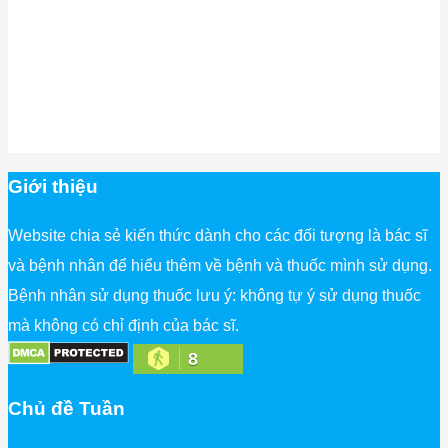
Giới thiệu
Website chia sẻ kiến thức dành cho các đối tượng là bác sĩ
và bệnh nhân để hiểu thêm về bệnh và thuốc mình sử dụng.
Bệnh nhân sử dụng thuốc lưu ý: không tự ý sử dụng thuốc
mà không có chỉ định của bác sĩ.
8
Chủ đề Tuần