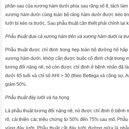
phần sau của xương hàm dưới phía sau răng số 8, tách làm h
xương hàm dưới cùng toàn bộ răng hàm dưới được kéo tịnh 
lưỡi bị kéo ra trước. Sau phẫu thuật cần thiết phải chỉnh lại 
Phẫu thuật đưa cả xương hàm trên và xương hàm dưới ra tr
Phẫu thuật được chỉ định trong hẹp toàn bộ đường hô hấp 
xương hàm dưới, khớp cắn được buộc cố định chặt trong m
tương đối nặng nề, nó còn được chỉ định ở bệnh nhân đã 
dưới 65 tuổi và chỉ số AHI > 30 (theo Bettega và cộng sự,
giảm 50%.
Phẫu thuật đáy lưỡi và hạ họng
Là phẫu thuật tương đối nặng nề, nó được chỉ định ở bệnh n
rõ, cải thiện các triệu chứng từ 50% đến 75% sau mổ. Phẫu
vùng đáy lưỡi. Phẫu thuật cắt đáy lưỡi đường giữa là phẫ