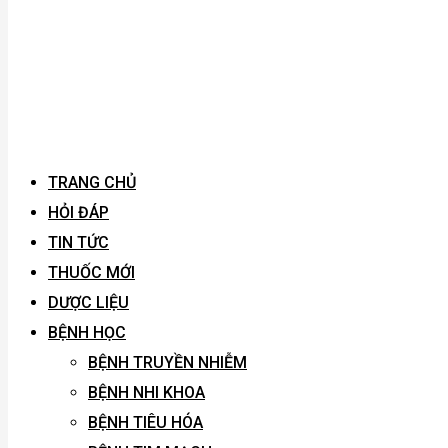
TRANG CHỦ
HỎI ĐÁP
TIN TỨC
THUỐC MỚI
DƯỢC LIỆU
BỆNH HỌC
BỆNH TRUYỀN NHIỄM
BỆNH NHI KHOA
BỆNH TIÊU HÓA