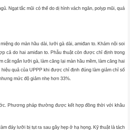
gủ. Ngạt tắc mũi có thể do dị hình vách ngăn, polyp mũi, quá
miệng do màn hầu dài, lưỡi gà dài, amiđan to. Khám nội soi
hợp cả do hai amiđan to. Phẫu thuật còn được chỉ định trong
ồm cắt ngắn lưỡi gà, làm căng lại màn hầu mềm, làm căng hai
ì hiệu quả của UPPP khi được chỉ định đúng làm giảm chỉ số
ủ nhưng mức độ giảm nhẹ hơn 33%.
rước. Phương pháp thường được kết hợp đồng thời với khâu
m đáy lưỡi bị tụt ra sau gây hẹp ở hạ họng. Kỹ thuật là tách