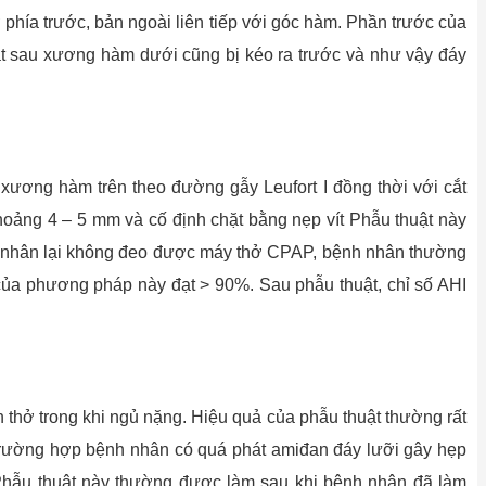
phía trước, bản ngoài liên tiếp với góc hàm. Phần trước của
ặt sau xương hàm dưới cũng bị kéo ra trước và như vậy đáy
xương hàm trên theo đường gẫy Leufort I đồng thời với cắt
ảng 4 – 5 mm và cố định chặt bằng nẹp vít Phẫu thuật này
h nhân lại không đeo được máy thở CPAP, bệnh nhân thường
 của phương pháp này đạt > 90%. Sau phẫu thuật, chỉ số AHI
 thở trong khi ngủ nặng. Hiệu quả của phẫu thuật thường rất
g trường hợp bệnh nhân có quá phát amiđan đáy lưỡi gây hẹp
. Phẫu thuật này thường được làm sau khi bệnh nhân đã làm