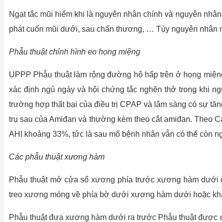
Ngạt tắc mũi hiếm khi là nguyên nhân chính và nguyên nhân d
phát cuốn mũi dưới, sau chấn thương, … Tùy nguyên nhân m
Phẫu thuật chỉnh hình eo họng miệng
UPPP Phẫu thuật làm rộng đường hô hấp trên ở họng miệng. 
xác định ngủ ngáy và hội chứng tắc nghẽn thở trong khi ngủ
trường hợp thất bại của điều trị CPAP và lâm sàng có sự tă
trụ sau của Amiđan và thường kèm theo cắt amiđan. Theo Ca
AHI khoảng 33%, tức là sau mổ bệnh nhân vẫn có thể còn n
Các phẫu thuật xương hàm
Phẫu thuật mở cửa sổ xương phía trước xương hàm dưới để
treo xương móng về phía bờ dưới xương hàm dưới hoặc khâ
Phẫu thuật đưa xương hàm dưới ra trước Phẫu thuật được chỉ 