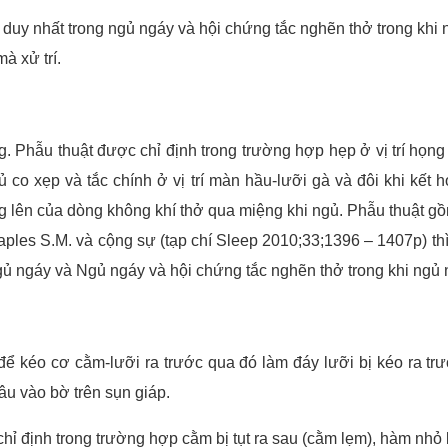
uy nhất trong ngủ ngáy và hội chứng tắc nghẽn thở trong khi n
à xử trí.
Phẫu thuật được chỉ định trong trường hợp hẹp ở vị trí họng 
 co xẹp và tắc chính ở vị trí màn hầu-lưỡi gà và đôi khi kết 
ng lên của dòng không khí thở qua miệng khi ngủ. Phẫu thuật g
ples S.M. và cộng sự (tạp chí Sleep 2010;33;1396 – 1407p) th
gủ ngáy và Ngủ ngáy và hội chứng tắc nghẽn thở trong khi ng
 kéo cơ cằm-lưỡi ra trước qua đó làm đáy lưỡi bị kéo ra t
u vào bờ trên sụn giáp.
định trong trường hợp cằm bị tụt ra sau (cằm lẹm), hàm nhỏ là