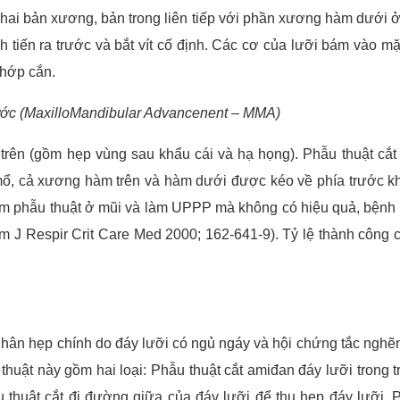
ai bản xương, bản trong liên tiếp với phần xương hàm dưới ở 
tiến ra trước và bắt vít cố định. Các cơ của lưỡi bám vào m
khớp cắn.
ước (MaxilloMandibular Advancenent – MMA)
trên (gồm hẹp vùng sau khẩu cái và hạ họng). Phẫu thuật cắt 
ổ, cả xương hàm trên và hàm dưới được kéo về phía trước kho
làm phẫu thuật ở mũi và làm UPPP mà không có hiệu quả, bện
 Am J Respir Crit Care Med 2000; 162-641-9). Tỷ lệ thành công
hân hẹp chính do đáy lưỡi có ngủ ngáy và hội chứng tắc nghẽn
 thuật này gồm hai loại: Phẫu thuật cắt amiđan đáy lưỡi tron
u thuật cắt đi đường giữa của đáy lưỡi để thu hẹp đáy lưỡi