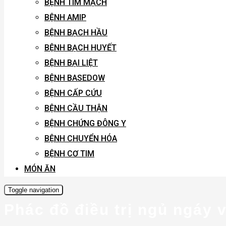
BỆNH TIM MẠCH
BỆNH AMIP
BỆNH BẠCH HẦU
BỆNH BẠCH HUYẾT
BỆNH BẠI LIỆT
BỆNH BASEDOW
BỆNH CẤP CỨU
BỆNH CẦU THẬN
BỆNH CHỨNG ĐÔNG Y
BỆNH CHUYỂN HÓA
BỆNH CƠ TIM
MÓN ĂN
Toggle navigation
Phác đồ điều trị ngủ ngáy 