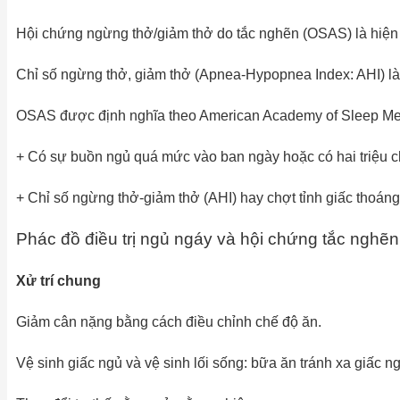
Hội chứng ngừng thở/giảm thở do tắc nghẽn (OSAS) là hiện
Chỉ số ngừng thở, giảm thở (Apnea-Hypopnea Index: AHI) là 
OSAS được định nghĩa theo American Academy of Sleep Medi
+ Có sự buồn ngủ quá mức vào ban ngày hoặc có hai triệu c
+ Chỉ số ngừng thở-giảm thở (AHI) hay chợt tỉnh giấc thoáng
Phác đồ điều trị ngủ ngáy và hội chứng tắc nghẽn 
Xử trí chung
Giảm cân nặng bằng cách điều chỉnh chế độ ăn.
Vệ sinh giấc ngủ và vệ sinh lối sống: bữa ăn tránh xa giấc n