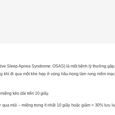
uctive Sleep Apnea Syndrome: OSAS) là một bệnh lý thường gặ
ông khí đi qua một khe hẹp ở vùng hầu-họng làm rung niêm mạ
iệng kéo dài trên 10 giây.
 qua mũi – miệng trong ít nhất 10 giây hoặc giảm > 30% lưu 