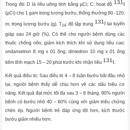
131
I
Trong đó: D là liều uống tính bằng µCi; C: hoạt độ
(µCi) cho 1 gam trọng lượng bướu, thông thường 80 -120;
131
I
m: trọng lượng bướu (g). T
: độ tập trung
tại tuyến
24
giáp sau 24 giờ (%). Có thể cho người bệnh dùng các
thuốc chống nôn, giảm kích thích khi sử dụng liều cao:
ondansetron 8 mg x 01 ống, dimedron 10 mg x 01 ống
131
I
tiêm tĩnh mạch 15 – 20 phút trước khi nhận liều
.
Kết quả điều trị: Sau điều trị 4 – 8 tuần bướu bắt đầu nhỏ
lại, người bệnh thấy dễ chịu hơn về các dấu hiệu cơ
năng. Kết quả đạt mức tối đa sau 3 – 6 tháng. 90% người
bệnh có bướu nhỏ 40 – 60% cùng với giảm triệu chứng
chèn ép. Người bệnh trẻ đáp ứng tốt hơn, kích thước
bướu giảm nhiều hơn.