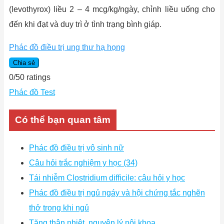
(levothyrox) liều 2 – 4 mcg/kg/ngày, chỉnh liều uống cho
đến khi đạt và duy trì ở tình trạng bình giáp.
Phác đồ điều trị ung thư hạ họng
Chia sẻ
0
/
5
0
ratings
Phác đồ Test
Có thể bạn quan tâm
Phác đồ điều trị vô sinh nữ
Câu hỏi trắc nghiệm y học (34)
Tái nhiễm Clostridium difficile: câu hỏi y học
Phác đồ điều trị ngủ ngáy và hội chứng tắc nghẽn
thở trong khi ngủ
Tăng thân nhiệt, nguyên lý nội khoa