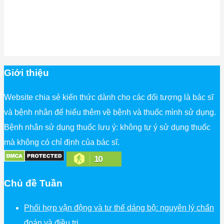
Giới thiệu
Website chia sẻ kiến thức dành cho các đối tượng là bác sĩ
và bệnh nhân để hiểu thêm về bệnh và thuốc mình sử dụng.
Bệnh nhân sử dụng thuốc lưu ý: không tự ý sử dụng thuốc
mà không có chỉ định của bác sĩ.
10
Chủ đề Tuần
Phối hợp vận động và tư thế dáng bộ: nguyên lý chẩn
đoán và điều trị