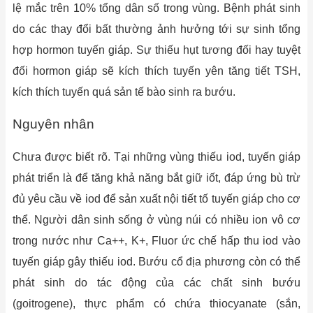
lệ mắc trên 10% tổng dân số trong vùng. Bệnh phát sinh
do các thay đổi bất thường ảnh hưởng tới sự sinh tổng
hợp hormon tuyến giáp. Sự thiếu hụt tương đối hay tuyệt
đối hormon giáp sẽ kích thích tuyến yên tăng tiết TSH,
kích thích tuyến quá sản tế bào sinh ra bướu.
Nguyên nhân
Chưa được biết rõ. Tại những vùng thiếu iod, tuyến giáp
phát triển là để tăng khả năng bắt giữ iốt, đáp ứng bù trừ
đủ yêu cầu về iod để sản xuất nội tiết tố tuyến giáp cho cơ
thể. Người dân sinh sống ở vùng núi có nhiều ion vô cơ
trong nước như Ca++, K+, Fluor ức chế hấp thu iod vào
tuyến giáp gây thiếu iod. Bướu cổ địa phương còn có thể
phát sinh do tác động của các chất sinh bướu
(goitrogene), thực phẩm có chứa thiocyanate (sắn,