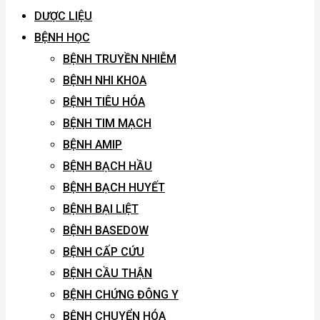
DƯỢC LIỆU
BỆNH HỌC
BỆNH TRUYỀN NHIỄM
BỆNH NHI KHOA
BỆNH TIÊU HÓA
BỆNH TIM MẠCH
BỆNH AMIP
BỆNH BẠCH HẦU
BỆNH BẠCH HUYẾT
BỆNH BẠI LIỆT
BỆNH BASEDOW
BỆNH CẤP CỨU
BỆNH CẦU THẬN
BỆNH CHỨNG ĐÔNG Y
BỆNH CHUYỂN HÓA