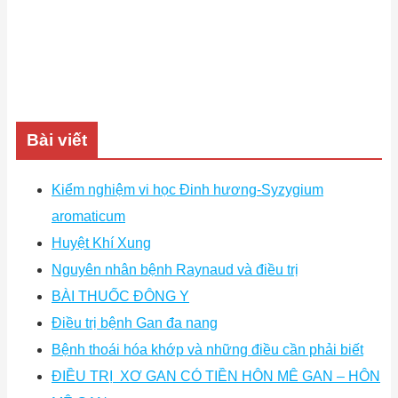
Bài viết
Kiểm nghiệm vi học Đinh hương-Syzygium
aromaticum
Huyệt Khí Xung
Nguyên nhân bệnh Raynaud và điều trị
BÀI THUỐC ĐÔNG Y
Điều trị bệnh Gan đa nang
Bệnh thoái hóa khớp và những điều cần phải biết
ĐIỀU TRỊ XƠ GAN CÓ TIỀN HÔN MÊ GAN – HÔN