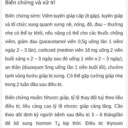
Biến chứng và xử trí
Biến chứng sớm: Viêm tuyến giáp cấp (ít gặp), tuyến giáp
và tổ chức xung quanh sưng nề, nóng, đỏ, đau – thường
nhẹ có thể tự khỏi, nếu nặng có thể cho các thuốc chống
viêm, giảm đau (paracetamol viên 0,5g uồng lần 1 viên/
ngày 2 – 3 lần), corticoid (medron viên 16 mg uống 2 viên
buổi sáng x 2 – 3 ngày sau đó uống 1 viên x 2 – 3 ngày),
an thần (diazepam 5mg uống lần 1 viên buổi tối), chườm
lạnh vùng bướu giáp bị sưng. Có thể gặp cường giáp nhẹ
trong 2 tuần đầu sau điều trị.
Biến chứng muộn: Nhược giáp, tỷ lệ thay đổi tuỳ theo liều
điều trị, liều càng cao tỷ lệ nhược giáp càng tăng. Cần
theo dõi định kỳ người bệnh sau điều trị 3 – 6 tháng/lần
để bổ sung hormon T
kịp thời. Điều trị: thyroxin
4