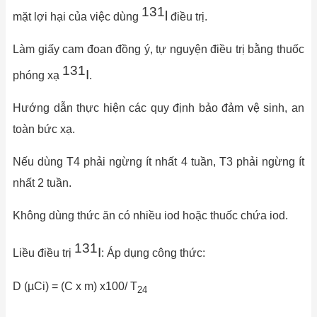
131
l
mặt lợi hại của việc dùng
điều trị.
Làm giấy cam đoan đồng ý, tự nguyện điều trị bằng thuốc
131
I
phóng xạ
.
Hướng dẫn thực hiện các quy định bảo đảm vệ sinh, an
toàn bức xạ.
Nếu dùng T4 phải ngừng ít nhất 4 tuần, T3 phải ngừng ít
nhất 2 tuần.
Không dùng thức ăn có nhiều iod hoặc thuốc chứa iod.
131
I
Liều điều trị
: Áp dụng công thức:
D (µCi) = (C x m) x100/ T
24