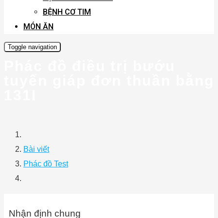
BỆNH CƠ TIM
MÓN ĂN
Toggle navigation
Phác đồ điều trị bướu
tuyến giáp đơn thuần bằng
131I
Bài viết
Phác đồ Test
Nhận định chung