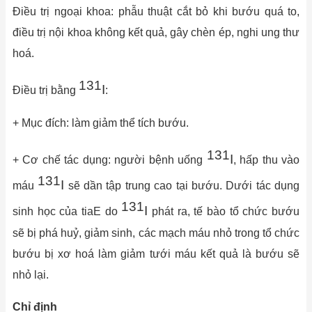
Điều trị ngoại khoa: phẫu thuật cắt bỏ khi bướu quá to,
điều trị nội khoa không kết quả, gây chèn ép, nghi ung thư
hoá.
131
I
Điều trị bằng
:
+ Mục đích: làm giảm thể tích bướu.
131
I
+ Cơ chế tác dụng: người bệnh uống
, hấp thu vào
131
I
máu
sẽ dần tập trung cao tại bướu. Dưới tác dụng
131
I
sinh học của tiaE do
phát ra, tế bào tổ chức bướu
sẽ bị phá huỷ, giảm sinh, các mạch máu nhỏ trong tổ chức
bướu bị xơ hoá làm giảm tưới máu kết quả là bướu sẽ
nhỏ lại.
Chỉ định