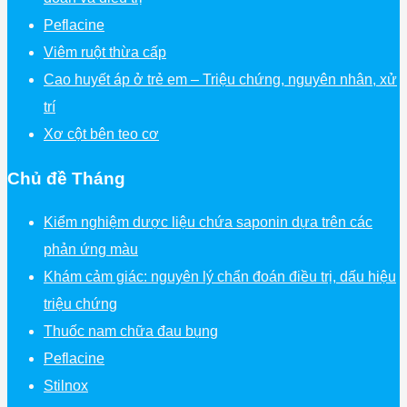
Peflacine
Viêm ruột thừa cấp
Cao huyết áp ở trẻ em – Triệu chứng, nguyên nhân, xử
trí
Xơ cột bên teo cơ
Chủ đề Tháng
Kiểm nghiệm dược liệu chứa saponin dựa trên các
phản ứng màu
Khám cảm giác: nguyên lý chẩn đoán điều trị, dấu hiệu
triệu chứng
Thuốc nam chữa đau bụng
Peflacine
Stilnox