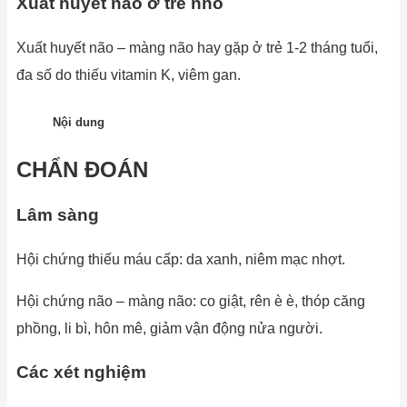
Xuất huyết não ở trẻ nhỏ
Xuất huyết não – màng não hay gặp ở trẻ 1-2 tháng tuổi,
đa số do thiếu vitamin K, viêm gan.
Nội dung
CHẨN ĐOÁN
Lâm sàng
Hội chứng thiếu máu cấp: da xanh, niêm mạc nhợt.
Hội chứng não – màng não: co giật, rên è è, thóp căng
phồng, li bì, hôn mê, giảm vận động nửa người.
Các xét nghiệm