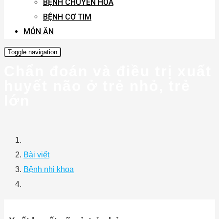
BỆNH CHUYỂN HÓA
BỆNH CƠ TIM
MÓN ĂN
Toggle navigation
Chẩn đoán và điều trị xuất
huyết não ở trẻ nhỏ, trẻ
lớn
Bài viết
Bệnh nhi khoa