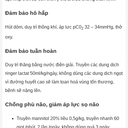
Đảm bảo hô hấp
Hút dòm, duy trì thông khí, áp lực pC0
32 – 34mmHg, thở
2
oxy.
Đảm bảo tuần hoàn
Duy trì thăng bằng nước điện giải. Truyền các dung dịch
ringer lactat 50ml/kg/ngày, không dùng các dung dịch ngọt
vì đường huyết cao sẽ làm toan hoá vùng tổn thương,
bệnh sẽ nặng lên.
Chống phù não, giảm áp lực sọ não
Truyền mannitol 20% liều 0,5g/kg, truyền nhanh 60
giọt /phút, 2 lần /ngày, không dùng quá 3 ngày.