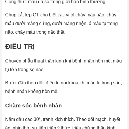
Công thức máu đa số trong giới hạn bình thường.
Chụp cắt lớp CT cho biết các vị trí chảy máu não: chảy
máu dưới màng cứng, dưới màng nhện, ổ máu tụ trong
não, chảy máu trong não thất.
ĐIỀU TRỊ
Chuyển phẫu thuật thần kinh khi bệnh nhân hôn mê, máu
tụ lớn trong sọ não.
Bước đầu theo dõi, điều trị nội khoa khi máu tụ trong sâu,
bệnh nhân không hôn mê.
Chăm sóc bệnh nhân
Nằm đầu cao 30°, tránh kích thích. Theo dõi mạch, huyết
áp, nhịp thở, sự tiến triển ý thức, triệu chứng thần kinh.