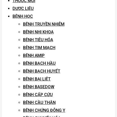
THUỐC MỚI
DƯỢC LIỆU
BỆNH HỌC
BỆNH TRUYỀN NHIỄM
BỆNH NHI KHOA
BỆNH TIÊU HÓA
BỆNH TIM MẠCH
BỆNH AMIP
BỆNH BẠCH HẦU
BỆNH BẠCH HUYẾT
BỆNH BẠI LIỆT
BỆNH BASEDOW
BỆNH CẤP CỨU
BỆNH CẦU THẬN
BỆNH CHỨNG ĐÔNG Y