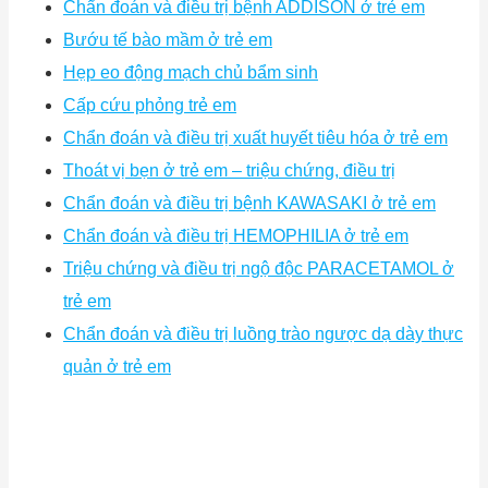
Chẩn đoán và điều trị bệnh ADDISON ở trẻ em
Bướu tế bào mầm ở trẻ em
Hẹp eo động mạch chủ bẩm sinh
Cấp cứu phỏng trẻ em
Chẩn đoán và điều trị xuất huyết tiêu hóa ở trẻ em
Thoát vị bẹn ở trẻ em – triệu chứng, điều trị
Chẩn đoán và điều trị bệnh KAWASAKI ở trẻ em
Chẩn đoán và điều trị HEMOPHILIA ở trẻ em
Triệu chứng và điều trị ngộ độc PARACETAMOL ở
trẻ em
Chẩn đoán và điều trị luồng trào ngược dạ dày thực
quản ở trẻ em