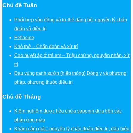
Chủ đề Tuần
Phối hợp vận động và tư thế dáng bộ: nguyên lý chẩn
đoán và điều trị
Peflacine
Khó thở – Chẩn đoán và xử trí
Cao huyết áp ở trẻ em – Triệu chứng, nguyên nhân, xử
trí
Đau vùng cạnh sườn (hiếp thống) Đông y và phương
pháp, phương thuốc điều trị
Chủ đề Tháng
Kiểm nghiệm dược liệu chứa saponin dựa trên các
phản ứng màu
Khám cảm giác: nguyên lý chẩn đoán điều trị, dấu hiệu