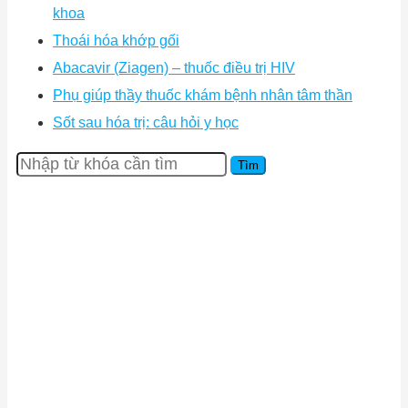
khoa
Thoái hóa khớp gối
Abacavir (Ziagen) – thuốc điều trị HIV
Phụ giúp thầy thuốc khám bệnh nhân tâm thần
Sốt sau hóa trị: câu hỏi y học