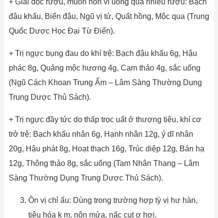
+ Giải độc rượu, muốn nôn vì uống quá nhiều rượu: Bạch
đậu khấu, Biển đậu, Ngũ vị tử, Quất hồng, Mộc qua (Trung
Quốc Dược Học Đại Từ Điển).
+ Trị ngực bụng đau do khí trệ: Bạch đậu khấu 6g, Hậu
phác 8g, Quảng mộc hương 4g, Cam thảo 4g, sắc uống
(Ngũ Cách Khoan Trung Ẩm – Lâm Sàng Thường Dụng
Trung Dược Thủ Sách).
+ Trị ngực đầy tức do thấp trọc uất ở thượng tiêu, khí cơ
trở trệ: Bạch khấu nhân 6g, Hạnh nhân 12g, ý dĩ nhân
20g, Hậu phát 8g, Hoạt thạch 16g, Trúc diệp 12g, Bán hạ
12g, Thông thảo 8g, sắc uống (Tam Nhân Thang – Lâm
Sàng Thường Dụng Trung Dược Thủ Sách).
Ôn vị chỉ ẩu: Dùng trong trường hợp tỳ vị hư hàn,
tiêu hóa k m, nôn mửa, nấc cụt ợ hơi.