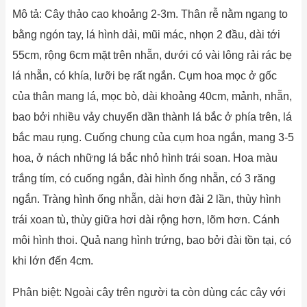
Mô tả: Cây thảo cao khoảng 2-3m. Thân rễ nằm ngang to
bằng ngón tay, lá hình dải, mũi mác, nhọn 2 đầu, dài tới
55cm, rộng 6cm mặt trên nhẵn, dưới có vài lông rải rác bẹ
lá nhẵn, có khía, lưỡi bẹ rất ngắn. Cụm hoa mọc ở gốc
của thân mang lá, mọc bò, dài khoảng 40cm, mảnh, nhẵn,
bao bởi nhiều vảy chuyển dần thành lá bắc ở phía trên, lá
bắc mau rụng. Cuống chung của cụm hoa ngắn, mang 3-5
hoa, ở nách những lá bắc nhỏ hình trái soan. Hoa màu
trắng tím, có cuống ngắn, đài hình ống nhẵn, có 3 răng
ngắn. Tràng hình ống nhẵn, dài hơn đài 2 lần, thùy hình
trái xoan tù, thùy giữa hơi dài rộng hơn, lõm hơn. Cánh
môi hình thoi. Quả nang hình trứng, bao bởi đài tồn tại, có
khi lớn đến 4cm.
Phân biệt: Ngoài cây trên người ta còn dùng các cây với