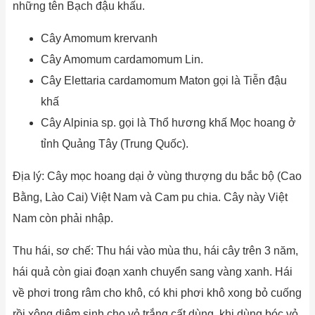
những tên Bạch đậu khấu.
Cây Amomum krervanh
Cây Amomum cardamomum Lin.
Cây Elettaria cardamomum Maton gọi là Tiễn đậu
khấ
Cây Alpinia sp. gọi là Thổ hương khấ Mọc hoang ở
tỉnh Quảng Tây (Trung Quốc).
Địa lý: Cây mọc hoang dại ở vùng thượng du bắc bộ (Cao
Bằng, Lào Cai) Việt Nam và Cam pu chia. Cây này Việt
Nam còn phải nhập.
Thu hái, sơ chế: Thu hái vào mùa thu, hái cây trên 3 năm,
hái quả còn giai đoạn xanh chuyển sang vàng xanh. Hái
về phơi trong râm cho khô, có khi phơi khô xong bỏ cuống
rồi xông diêm sinh cho vỏ trắng cất dùng, khi dùng bóc vỏ