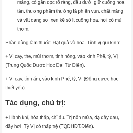
màng, có gân dọc rõ ràng, đầu dưới giữ cuống hoa
tàn, thương phẩm thường lá phiến vụn, chất màng
và vật dạng sơ, xen kẽ số ít cuống hoa, hơi có mùi
thơm.
Phần dùng làm thuốc: Hạt quả và hoa. Tính vị qui kinh:
+ Vị cay, the, mùi thơm, tính nóng, vào kinh Phế, tỳ, Vị
(Trung Quốc Dược Học Đại Từ Điển).
+ Vị cay, tính ấm, vào kinh Phế, tỳ, Vị (Đông dược học
thiết yếu).
Tác dụng, chủ trị:
+ Hành khí, hóa thấp, chỉ ẩu. Trị nôn mửa, dạ dầy đau,
đầy hơi, Tỳ Vị có thấp trệ (TQDHĐT.Điển).