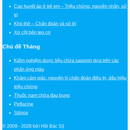
Cao huyết áp ở trẻ em – Triệu chứng, nguyên nhân, xử
trí
Khó thở – Chẩn đoán và xử trí
Xơ cột bên teo cơ
Chủ đề Tháng
Kiểm nghiệm dược liệu chứa saponin dựa trên các
phản ứng màu
Khám cảm giác: nguyên lý chẩn đoán điều trị, dấu hiệu
triệu chứng
Thuốc nam chữa đau bụng
Peflacine
Stilnox
© 2009 - 2026 bởi Hội Bác Sỹ