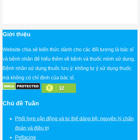
Giới thiệu
Website chia sẻ kiến thức dành cho các đối tượng là bác sĩ
và bệnh nhân để hiểu thêm về bệnh và thuốc mình sử dụng.
Bệnh nhân sử dụng thuốc lưu ý: không tự ý sử dụng thuốc
mà không có chỉ định của bác sĩ.
12
Chủ đề Tuần
Phối hợp vận động và tư thế dáng bộ: nguyên lý chẩn
đoán và điều trị
Peflacine