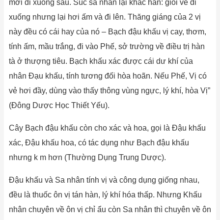
mới đi xuống sau. Súc sa nhân lại khác hẳn: giỏi về đi
xuống nhưng lại hơi ấm và đi lên. Thăng giáng của 2 vị
này đều có cái hay của nó – Bạch đậu khấu vị cay, thơm,
tính ấm, mầu trắng, đi vào Phế, sở trường về điều trị hàn
tà ở thượng tiêu. Bạch khấu xác được cái dư khí của
nhân Đạu khấu, tính tương đối hòa hoãn. Nếu Phế, Vị có
vẻ hơi đầy, dùng vào thấy thông vùng ngực, lý khí, hòa Vị”
(Đông Dược Học Thiết Yếu).
Cây Bạch đậu khấu còn cho xác và hoa, gọi là Đậu khấu
xác, Đậu khấu hoa, có tác dụng như Bạch đậu khấu
nhưng k m hơn (Thường Dụng Trung Dược).
Đậu khấu và Sa nhân tính vị và công dụng giống nhau,
đều là thuốc ôn vị tán hàn, lý khí hóa thấp. Nhưng Khấu
nhân chuyên về ôn vị chỉ ẩu còn Sa nhân thì chuyên về ôn