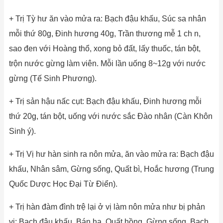
+ Trị Tỳ hư ăn vào mửa ra: Bạch đậu khấu, Súc sa nhân
mỗi thứ 80g, Đinh hương 40g, Trần thương mễ 1 ch n,
sao đen với Hoàng thổ, xong bỏ đất, lấy thuốc, tán bột,
trộn nước gừng làm viên. Mỗi lần uống 8~12g với nước
gừng (Tế Sinh Phương).
+ Trị sản hậu nấc cụt: Bạch đậu khấu, Đinh hương mỗi
thứ 20g, tán bột, uống với nước sắc Đào nhân (Càn Khôn
Sinh ý).
+ Trị Vị hư hàn sinh ra nôn mửa, ăn vào mửa ra: Bạch đậu
khấu, Nhân sâm, Gừng sống, Quất bì, Hoắc hương (Trung
Quốc Dược Học Đại Từ Điển).
+ Trị hàn đàm đình trệ lại ở vị làm nôn mửa như bị phản
vị: Bạch đậu khấu, Bán hạ, Quất hồng, Gừng sống, Bạch