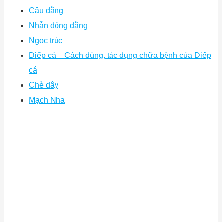
Câu đằng
Nhẫn đông đằng
Ngọc trúc
Diếp cá – Cách dùng, tác dụng chữa bệnh của Diếp
cá
Chè dây
Mạch Nha