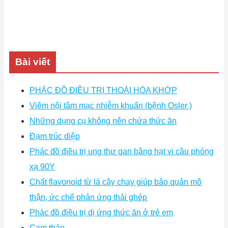
Bài viết
PHÁC ĐỒ ĐIỀU TRỊ THOÁI HÓA KHỚP
Viêm nội tâm mạc nhiễm khuẩn (bệnh Osler )
Những dụng cụ không nên chứa thức ăn
Đạm trúc diệp
Phác đồ điều trị ung thư gan bằng hạt vi cầu phóng
xạ 90Y
Chất flavonoid từ lá cây chay giúp bảo quản mô
thận, ức chế phản ứng thải ghép
Phác đồ điều trị dị ứng thức ăn ở trẻ em
Cam thảo