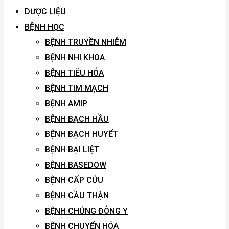
DƯỢC LIỆU
BỆNH HỌC
BỆNH TRUYỀN NHIỄM
BỆNH NHI KHOA
BỆNH TIÊU HÓA
BỆNH TIM MẠCH
BỆNH AMIP
BỆNH BẠCH HẦU
BỆNH BẠCH HUYẾT
BỆNH BẠI LIỆT
BỆNH BASEDOW
BỆNH CẤP CỨU
BỆNH CẦU THẬN
BỆNH CHỨNG ĐÔNG Y
BỆNH CHUYỂN HÓA