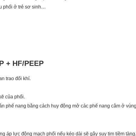
u phổi ở trẻ sơ sinh…
 + HF/PEEP
n trao đổi khí.
ẽ của phổi.
uản phế nang bằng cách huy động mở các phế nang câm ở vùng 
ăng áp lực động mạch phổi nếu kéo dài sẽ gây suy tim tiềm tàng