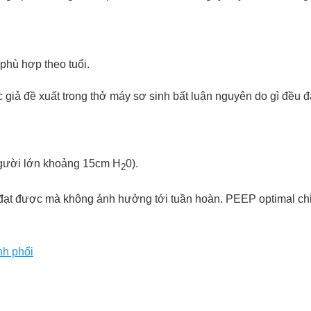
phù hợp theo tuổi.
c giả đề xuất trong thở máy sơ sinh bất luận nguyên do gì đều 
người lớn khoảng 15cm H
0).
2
đạt được mà không ảnh hưởng tới tuần hoàn. PEEP optimal chỉ c
nh phổi