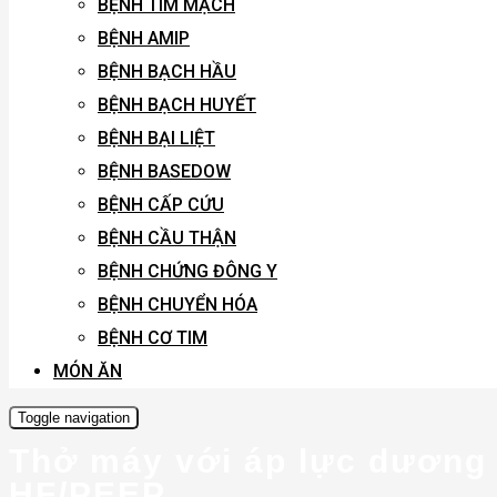
BỆNH TIM MẠCH
BỆNH AMIP
BỆNH BẠCH HẦU
BỆNH BẠCH HUYẾT
BỆNH BẠI LIỆT
BỆNH BASEDOW
BỆNH CẤP CỨU
BỆNH CẦU THẬN
BỆNH CHỨNG ĐÔNG Y
BỆNH CHUYỂN HÓA
BỆNH CƠ TIM
MÓN ĂN
Toggle navigation
Thở máy với áp lực dương c
HF/PEEP