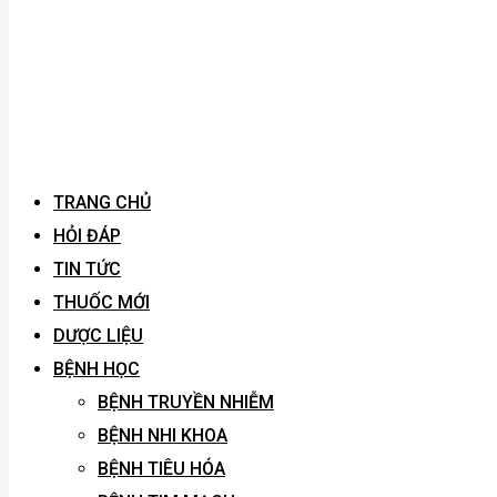
TRANG CHỦ
HỎI ĐÁP
TIN TỨC
THUỐC MỚI
DƯỢC LIỆU
BỆNH HỌC
BỆNH TRUYỀN NHIỄM
BỆNH NHI KHOA
BỆNH TIÊU HÓA