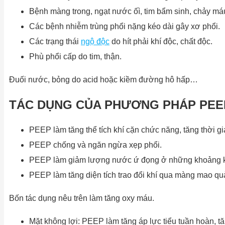
Bệnh màng trong, ngạt nước ốì, tim bẩm sinh, chảy má
Các bệnh nhiễm trùng phổi nặng kéo dài gây xơ phổi.
Các trạng thái
ngộ độc
do hít phải khí độc, chất độc.
Phù phổi cấp do tim, thận.
Đuối nước, bỏng do acid hoặc kiềm đường hô hấp…
TÁC DỤNG CỦA PHƯƠNG PHÁP PEEP
PEEP làm tăng thể tích khí cặn chức năng, tăng thời gia
PEEP chống và ngăn ngừa xẹp phổi.
PEEP làm giảm lượng nước ứ đọng ở những khoảng k
PEEP làm tăng diện tích trao đổi khí qua màng mao q
Bốn tác dụng nêu trên làm tăng oxy máu.
Mặt không lợi: PEEP làm tăng áp lực tiểu tuần hoàn, t