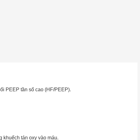
 vối PEEP tần số cao (HF/PEEP).
ng khuếch tán oxy vào máu.