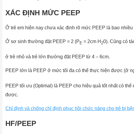
XÁC ĐỊNH MỨC PEEP
Ở trẻ em hiện nay chưa xác định rõ mức PEEP là bao nhiều 
Ở sơ sinh thường đặt PEEP = 2 (P
= 2cm H
0). Cũng có tá
E
2
ở trẻ nhỏ và trẻ lớn thường đặt PEEP từ 4 – 6cm.
PEEP lớn là PEEP ở mức tối đa có thể thực hiện được (ở 
PEEP tối ưu (Optimal) là PEEP cho hiệu quả tốt nhất có thể 
được.
Chỉ định và chống chỉ định phục hồi chức năng cho trẻ bị bệ
HF/PEEP