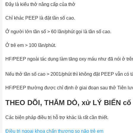
Đây là kiểu thở nâng cấp của thở
Chỉ khác PEEP là đặt tần số cao.
Ở người lớn tần số > 60 lần/phút gọi là tần số cao.
Ở trẻ em > 100 lần/phút.
HF/PEEP ngoài tác dụng làm tăng oxy máu như đã nói ở trê
Nếu thở tần số cao > 2001/phút thì không đặt PEEP vẫn có t
HF/PEEP thường được chỉ định ở giai đoạn sau thở Tiên lượ
THEO DÕI, THĂM DÒ, xử LÝ BIẾN cố 
Các biện pháp điều trị hỗ trợ khác là rất cần thiết.
Điều trị ngoại khoa chấn thương sọ não trẻ em