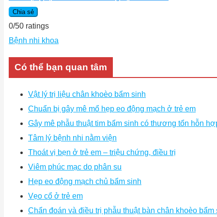
Chia sẻ
0
/
5
0
ratings
Bệnh nhi khoa
Có thể bạn quan tâm
Vật lý trị liệu chân khoèo bẩm sinh
Chuẩn bị gây mê mổ hẹp eo động mạch ở trẻ em
Gây mê phẫu thuật tim bẩm sinh có thương tổn hỗn hợ
Tâm lý bệnh nhi nằm viện
Thoát vị bẹn ở trẻ em – triệu chứng, điều trị
Viêm phúc mạc do phân su
Hẹp eo động mạch chủ bẩm sinh
Vẹo cổ ở trẻ em
Chẩn đoán và điều trị phẫu thuật bàn chân khoèo bẩm 