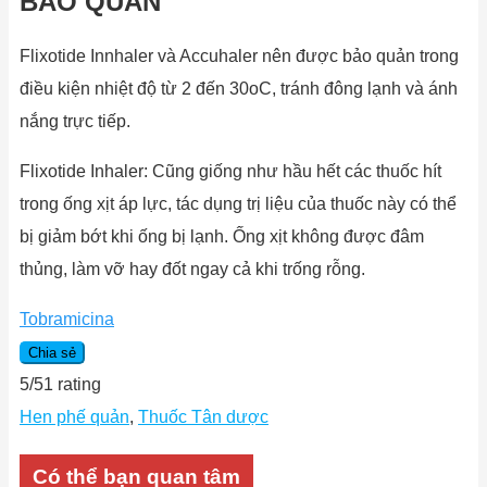
BẢO QUẢN
Flixotide Innhaler và Accuhaler nên được bảo quản trong
điều kiện nhiệt độ từ 2 đến 30oC, tránh đông lạnh và ánh
nắng trực tiếp.
Flixotide Inhaler: Cũng giống như hầu hết các thuốc hít
trong ống xịt áp lực, tác dụng trị liệu của thuốc này có thể
bị giảm bớt khi ống bị lạnh. Ống xịt không được đâm
thủng, làm vỡ hay đốt ngay cả khi trống rỗng.
Tobramicina
Chia sẻ
5
/
5
1
rating
Hen phế quản
,
Thuốc Tân dược
Có thể bạn quan tâm