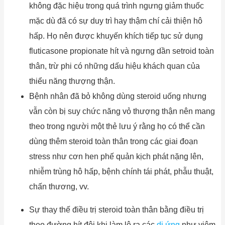
không đặc hiệu trong quá trình ngưng giảm thuốc
mặc dù đã có sự duy trì hay thậm chí cải thiện hô
hấp. Họ nên được khuyến khích tiếp tục sử dụng
fluticasone propionate hít và ngưng dần setroid toàn
thân, trừ phi có những dấu hiệu khách quan của
thiểu năng thượng thận.
Bệnh nhân đã bỏ không dùng steroid uống nhưng
vẫn còn bị suy chức năng vỏ thượng thận nên mang
theo trong người một thẻ lưu ý rằng họ có thể cần
dùng thêm steroid toàn thân trong các giai đoạn
stress như cơn hen phế quản kịch phát nặng lên,
nhiễm trùng hô hấp, bệnh chính tái phát, phẫu thuật,
chấn thương, vv.
Sự thay thế điều trị steroid toàn thân bằng điều trị
theo đường hít đôi khi làm lộ ra các
dị ứng
như viêm