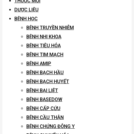
THUỐC MỚI
DƯỢC LIỆU
BỆNH HỌC
BỆNH TRUYỀN NHIỄM
BỆNH NHI KHOA
BỆNH TIÊU HÓA
BỆNH TIM MẠCH
BỆNH AMIP
BỆNH BẠCH HẦU
BỆNH BẠCH HUYẾT
BỆNH BẠI LIỆT
BỆNH BASEDOW
BỆNH CẤP CỨU
BỆNH CẦU THẬN
BỆNH CHỨNG ĐÔNG Y