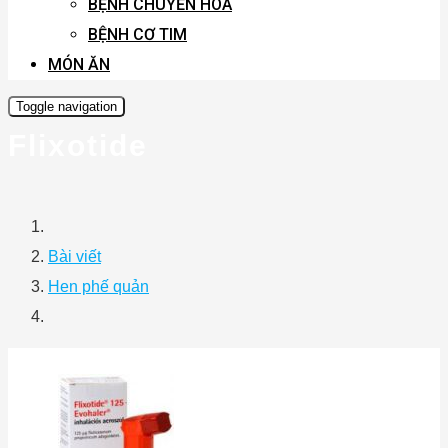
BỆNH CHUYỂN HÓA
BỆNH CƠ TIM
MÓN ĂN
Toggle navigation
Flixotide
Bài viết
Hen phế quản