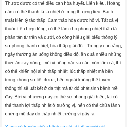
Thược dược có thể điều can hòa huyết. Liên kiều, Hoàng
cầm có thể thanh tả tà nhiệt ở trung thượng tiêu, Bạch
truật kiện tỳ táo thấp. Cam thảo hòạ dược hộ vị. Tất cả vị
thuốc trên hợp dùng, có thể làm cho phong nhiệt thấp tà
phân tán từ trên và dưới, có công hiệu giải biểu thông lý,
sơ phong thanh nhiệt, hóa thấp giải độc. Trung y cho rằng,
ngày thường ăn uống không điều độ, ăn quá nhiều những
thức ăn cay nóng;, mùi vị nồng nặc và các món tôm cá, thì
có thể khiến nội sinh thấp nhiệt, lúc thấp nhiệt mà bên
trong không sơ tiết được, bên ngoài không thể tuyên
thông thì sẽ uất kết ở da thịt mà từ đó phát sinh bệnh mề
đay. Bởi vì phương này có thể sơ phong giải biểu, lại có
thể thanh lợi thấp nhiệt ở trường vị, nên có thể chữa lành
chứng mề đay do thấp nhiệt trường vị gây ra.
Y học cổ truyền chữa bệnh sa sút trí tuệ người già