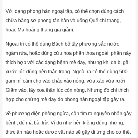
Với dạng phong hàn ngoại tập, có thể chọn dùng cách
chữa bằng sơ phong tán hàn và uống Quế chi thang,
hoặc Ma hoàng thang gia giảm.
Ngoại trị có thể dùng Bách bộ tẩy phương sắc nước
ngâm rửa, hoặc dùng cửu hoa phấn thoa ngoài, phần này
thích hợp với các dạng bệnh mề đay, nhưng khi da bị gãi
xước lúc dùng nên thận trọng. Ngoài ra có thể dùng 500
gam mì cám cho vào chảo xào nóng, vừa xào vừa rưới
Giấm vào, lấy xoa thân lúc còn nóng. Nhưng đó chỉ thích
hợp cho chứng mề day do phong hàn ngoại tập gây ra.
về phương diện phòng ngừa, cần tìm ra nguyên nhân gây
bệnh, để mà bài trừ. Ví dụ như nên kiêng dùng những,
thức ăn nào hoặc dược vật nào sẽ gây dị ứng cho cơ thể,