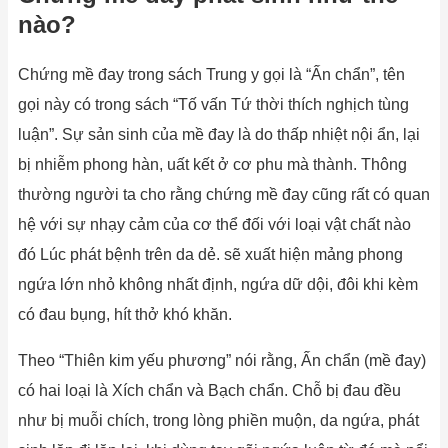
nào?
Chứng mề đay trong sách Trung y gọi là “Ấn chẩn”, tên
gọi này có trong sách “Tố vấn Tứ thời thích nghịch tùng
luận”. Sự sản sinh của mề đay là do thấp nhiệt nội ẩn, lại
bị nhiễm phong hàn, uất kết ở cơ phu mà thành. Thông
thường người ta cho rằng chứng mề đay cũng rất có quan
hệ với sự nhạy cảm của cơ thể đối với loại vật chất nào
đó Lúc phát bệnh trên da dẻ. sẽ xuất hiện mảng phong
ngứa lớn nhỏ không nhất định, ngứa dữ dội, đôi khi kèm
có đau bụng, hít thở khó khăn.
Theo “Thiên kim yếu phương” nói rằng, Ấn chẩn (mề đay)
có hai loại là Xích chẩn và Bạch chẩn. Chỗ bị đau đều
như bị muỗi chích, trong lòng phiền muộn, da ngứa, phát