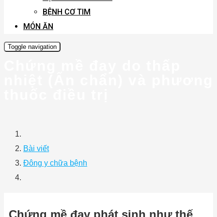
BỆNH CƠ TIM
MÓN ĂN
Toggle navigation
Chứng mề đay do thấp
nhiệt (Ấn chẩn) và phương
thuốc điều trị
Bài viết
Đông y chữa bệnh
Chứng mề đay phát sinh như thế