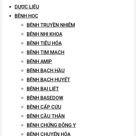
DƯỢC LIỆU
BỆNH HỌC
BỆNH TRUYỀN NHIỄM
BỆNH NHI KHOA
BỆNH TIÊU HÓA
BỆNH TIM MẠCH
BỆNH AMIP
BỆNH BẠCH HẦU
BỆNH BẠCH HUYẾT
BỆNH BẠI LIỆT
BỆNH BASEDOW
BỆNH CẤP CỨU
BỆNH CẦU THẬN
BỆNH CHỨNG ĐÔNG Y
BỆNH CHUYỂN HÓA