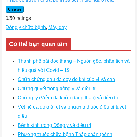
Chia sẻ
0
/
5
0
ratings
Đông y chữa bệnh
,
Mày đay
Có thể bạn quan tâm
Thanh phế bài độc thang – Nguồn gốc, phân tích và
hiệu quả với Covid – 19
Chữa chứng đau dạ dày do khí của vị và can
Chứng quyết trong đông y và điều trị
Chứng tý (Viêm đa khớp dạng thấp) và điều trị
Vết nẻ da do giá rét và phương thuốc điều trị tuyệt
diệu
Bệnh kính trong Đông y và điều trị
Phương thuốc chữa bệnh Thấp chẩn (bệnh