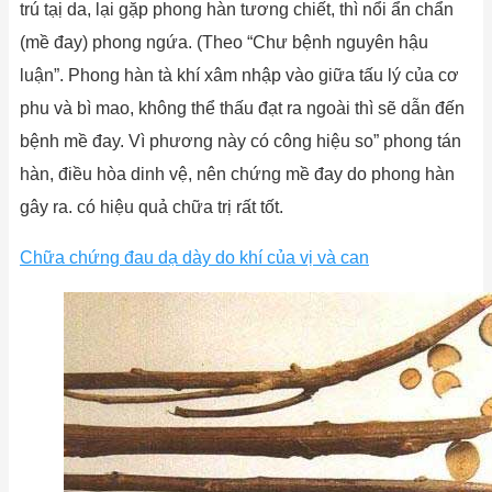
trú tạị da, lại gặp phong hàn tương chiết, thì nổi ẩn chẩn
(mề đay) phong ngứa. (Theo “Chư bệnh nguyên hậu
luận”. Phong hàn tà khí xâm nhập vào giữa tấu lý của cơ
phu và bì mao, không thể thấu đạt ra ngoài thì sẽ dẫn đến
bệnh mề đay. Vì phương này có công hiệu so” phong tán
hàn, điều hòa dinh vệ, nên chứng mề đay do phong hàn
gây ra. có hiệu quả chữa trị rất tốt.
Chữa chứng đau dạ dày do khí của vị và can