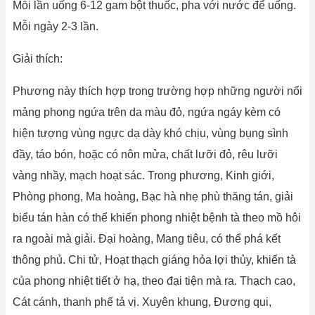
Mỗi lần uống 6-12 gam bột thuốc, pha với nước để uống.
Mỗi ngày 2-3 lần.
Giải thích:
Phương này thích hợp trong trường hợp những người nổi
mảng phong ngứa trên da màu đỏ, ngứa ngáy kèm có
hiện tượng vùng ngực dạ dày khó chịu, vùng bụng sình
đầy, táo bón, hoặc có nôn mửa, chất lưỡi đỏ, rêu lưỡi
vàng nhầy, mạch hoạt sác. Trong phương, Kinh giới,
Phòng phong, Ma hoàng, Bạc hà nhẹ phù thăng tán, giải
biểu tán hàn có thể khiến phong nhiệt bệnh tà theo mồ hôi
ra ngoài mà giải. Đại hoàng, Mang tiêu, có thể phá kết
thông phủ. Chi tử, Hoạt thạch giáng hỏa lợi thủy, khiến tà
của phong nhiệt tiết ở hạ, theo đại tiện mà ra. Thạch cao,
Cát cánh, thanh phế tả vị. Xuyên khung, Đương qui,