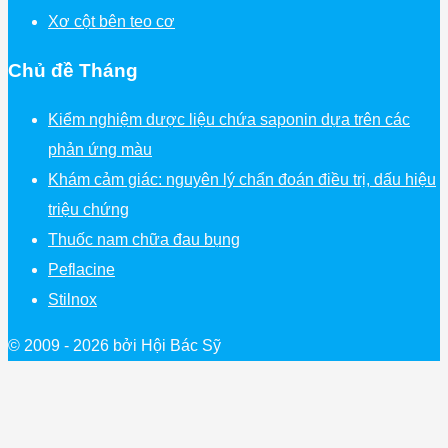
Xơ cột bên teo cơ
Chủ đề Tháng
Kiểm nghiệm dược liệu chứa saponin dựa trên các
phản ứng màu
Khám cảm giác: nguyên lý chẩn đoán điều trị, dấu hiệu
triệu chứng
Thuốc nam chữa đau bụng
Peflacine
Stilnox
© 2009 - 2026 bởi Hội Bác Sỹ