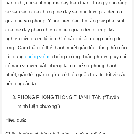
hành khí, chữa phong mề đay tọàn thân. Trong y cho rằng
sự sản sinh của chứng mề đay và mụn trứng cá đều có
quan hệ với phong. Y học hiện đại cho rằng sự phát sinh
của mề đay phần nhiều có liên quan đến dị ứng. Mà
nghiên cứu dược lý tỏ rõ Chỉ xác có tác dụng chống dị
ứng . Cam thảo có thể thanh nhiệt giải độc, đồng thời còn
tác dụng
chống viêm
, chống dị ứng. Toàn phương tuy chỉ
có năm vị dược vật, nhưng lại có thể sơ phong thanh
nhiệt, giải độc giảm ngứa, có hiệu quả chữa trị .tốt về các
bệnh ngoài da.
PHÒNG PHONG THÔNG THÁNH TÁN (“Tuyên
minh luận phương”)
Hiệu quả:
Chữa trường vị thấp nhiệt gây ra chứng mề đay.