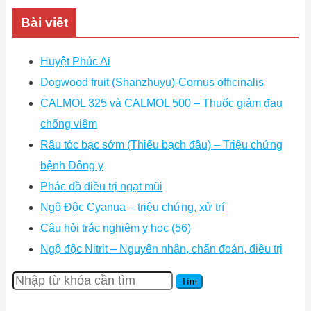
Bài viết
Huyệt Phúc Ai
Dogwood fruit (Shanzhuyu)-Cornus officinalis
CALMOL 325 và CALMOL 500 – Thuốc giảm đau
chống viêm
Râu tóc bạc sớm (Thiểu bạch đầu) – Triệu chứng
bệnh Đông y
Phác đồ điều trị ngạt mũi
Ngộ Độc Cyanua – triệu chứng, xử trí
Câu hỏi trắc nghiệm y học (56)
Ngộ độc Nitrit – Nguyên nhân, chẩn đoán, điều trị